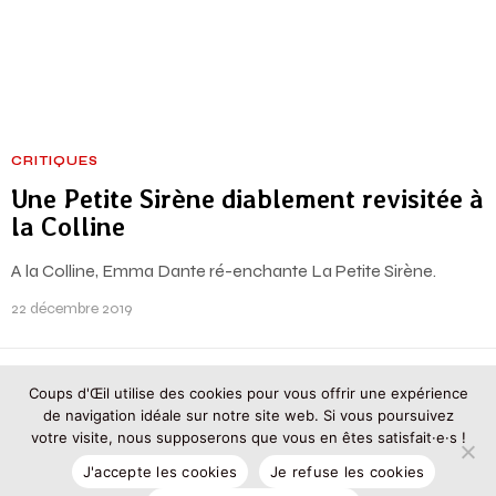
CRITIQUES
Une Petite Sirène diablement revisitée à
la Colline
A la Colline, Emma Dante ré-enchante La Petite Sirène.
22 décembre 2019
Coups d'Œil utilise des cookies pour vous offrir une expérience
© 2025 – Tous droits réservés
de navigation idéale sur notre site web. Si vous poursuivez
Rédacteur en chef : Olivier Frégaville-Gratian d'Amore
Rédacteur en chef adjoint - Administrateur : Peter Avondo
votre visite, nous supposerons que vous en êtes satisfait·e·s !
PARTENAIRES
POLITIQUE DE CONFIDENTIALITÉ
MENTIONS LÉGALES
J'accepte les cookies
Je refuse les cookies