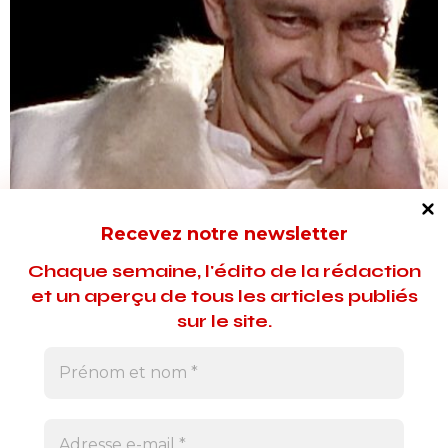
APERÇUS
Recevez notre newsletter
Du Tolstoï dans l’âme d’Hervé Falloux
Chaque semaine, l'édito de la rédaction
Le comédien Hervé Falloux s’est penché avec une grande
et un aperçu de tous les articles publiés
finesse sur la nouvelle de Tolstoï, "La mort d’Ivan Illitch".
sur le site.
5 novembre 2021