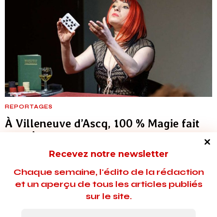
REPORTAGES
À Villeneuve d’Ascq, 100 % Magie fait
un tabac
Recevez notre newsletter
Hors-les-murs pour travaux, la Rose des Vents, sous
l’impulsion de sa nouvelle directrice Audrey Ardiet, invite les
Chaque semaine, l'édito de la rédaction
habitants de la métropole lilloise à plonger dans l’univers de
et un aperçu de tous les articles publiés
l’illusion pour la première édition d'un temps fort consacré à la
sur le site.
magie nouvelle.