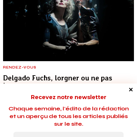
RENDEZ-VOUS
Delgado Fuchs, lorgner ou ne pas
lorgner
Recevez notre newsletter
Créée au Grütli, à Genève, "Topeep Secret Box", la dernière
livraison du duo suisse, enchaîne des numéros glam et
Chaque semaine, l'édito de la rédaction
hédonistes derrière des miroirs sans tain. À l'envers du décor,
et un aperçu de tous les articles publiés
des souvenirs de peep-shows et un certain sens de la
sur le site.
séduction.