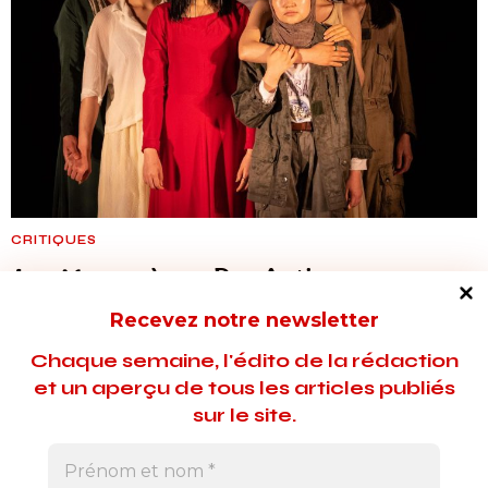
CRITIQUES
Les Messagères
: Des Antigone
afghanes chez Bellorini
Recevez notre newsletter
Au TNP, Jean Bellorini met en scène les jeunes comédiennes
Chaque semaine, l'édito de la rédaction
de l'Afghan Girls Theater Group dans Les Messagères, une
et un aperçu de tous les articles publiés
adaptation de l'Antigone de Sophocle dialoguant avec
sur le site.
l'histoire de ces réfugiées.
29 juin 2023