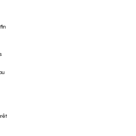
fin
s
au
prêt