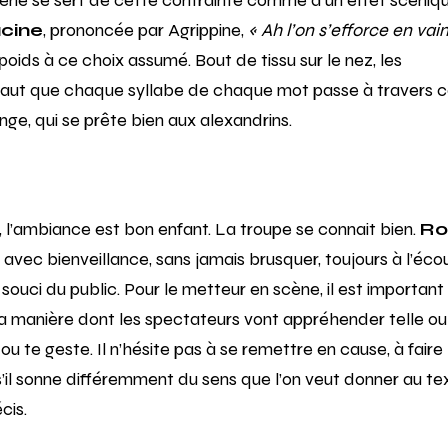
cène se sert de cette contrainte comme d’un effet scénique
cine
, prononcée par Agrippine,
« Ah l’on s’efforce en vai
oids à ce choix assumé. Bout de tissu sur le nez, les
l faut que chaque syllabe de chaque mot passe à travers 
nge, qui se prête bien aux alexandrins.
, l’ambiance est bon enfant. La troupe se connait bien.
Ro
 avec bienveillance, sans jamais brusquer, toujours à l’éco
 souci du public. Pour le metteur en scène, il est important
la manière dont les spectateurs vont appréhender telle ou
l ou te geste. Il n’hésite pas à se remettre en cause, à faire
s’il sonne différemment du sens que l’on veut donner au te
cis.