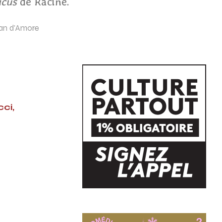
icus
de Racine.
tian d'Amore
ci,