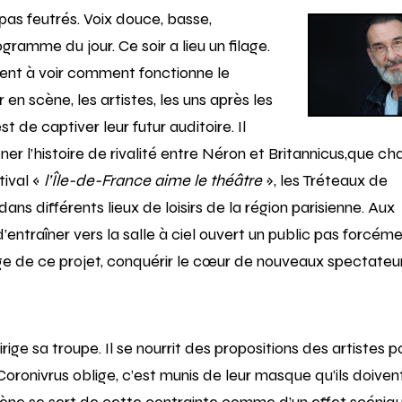
 pas feutrés. Voix douce, basse,
ogramme du jour. Ce soir a lieu un filage.
 tient à voir comment fonctionne le
 en scène, les artistes, les uns après les
t de captiver leur futur auditoire. Il
ner l’histoire de rivalité entre Néron et Britannicus,que c
tival «
l’Île-de-France aime le théâtre
», les Tréteaux de
ns différents lieux de loisirs de la région parisienne. Aux
entraîner vers la salle à ciel ouvert un public pas forcém
nge de ce projet, conquérir le cœur de nouveaux spectateu
rige sa troupe. Il se nourrit des propositions des artistes p
Coronivrus oblige, c’est munis de leur masque qu’ils doiven