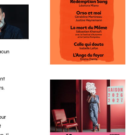
hacun
ent
rs.
our
t