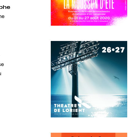
ophe
me
e
se
u