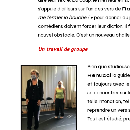
dire leur texte. Du coup, le metteur en s
s’appuie d’ailleurs sur l’un des vers de
Ra
me fermer la bouche !
»
pour donner du p
comédiens doivent forcer leur diction. I
nouvel obstacle. C’est un nouveau challe
Un travail de groupe
Bien que studieuse
Renucci
la guide
et toujours avec le
se concentrer sur 
telle intonation, te
reprendre un vers 
Tout est étudié, pré