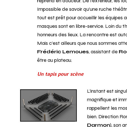
reprend en douceur. De l’extérieur, les l
Impossible de savoir qu’une ruche théâtr
tout est prêt pour accueillir les équipes 
masques sont en libre-service. Loin du thé
honneurs des lieux. La rencontre est autan
Mais c’est ailleurs que nous sommes att
Frédéric Lemoues
, assistant de
Ro
être au plateau.
Un tapis pour scène
L’instant est sing
magnifique et imm
rappellent les mo
bien. Direction Ro
Darmon
), son 