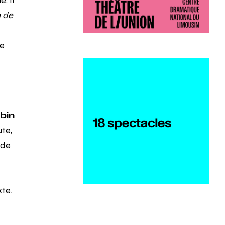
. Il
n de
ce
bin
ute,
 de
xte.