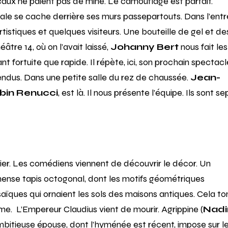
ocaux ne paient pas de mine. Le camouflage est parfait.
ale se cache derrière ses murs passepartouts. Dans l’entr
artistiques et quelques visiteurs. Une bouteille de gel et de
âtre 14, où on l’avait laissé,
Johanny Bert
nous fait les
t fortuite que rapide. Il répète, ici, son prochain spectacl
endus. Dans une petite salle du rez de chaussée.
Jean-
bin Renucci
, est là. Il nous présente l’équipe. Ils sont se
ulier. Les comédiens viennent de découvrir le décor. Un
ense tapis octogonal, dont les motifs géométriques
saïques qui ornaient les sols des maisons antiques. Cela 
me. L’Empereur Claudius vient de mourir. Agrippine (
Nadi
ambitieuse épouse, dont l’hyménée est récent, impose sur l