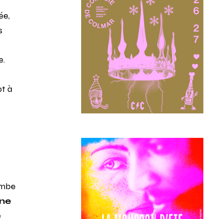
ée,
s
e.
pt à
tombe
ne
e