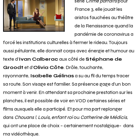
série
Crime parfaits
pour
France 3, elle jouait les
aristos fauchées au théâtre
de la Renaissance quand la
pandémie de coronavirus a
forcé les institutions culturelles à fermer le rideau. Toujours
aussi pétulante, elle donnait corps avec énergie et humour au
texte d’
Ivan Calberac
aux côté de
Stéphane de
Groodt
et d’
Olivia Côte
. Drôle, touchante,
rayonnante,
Isabelle Gélinas
a su au fil du temps tracer
sa route. Son visage est familier. Sa présence gage d’un bon
moment à venir. En attendant sa prochaine prestation sur les
planches, il est possible de voir en VOD certaines séries et
films auxquels elle a participé. Et pour ma part replonger
dans
Chouans !
,
Louis, enfant roi
ou
Catherine de Médicis
,
qui ont une place de choix – certainement nostalgique- dans
ma vidéothèque.