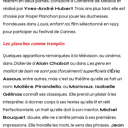
téléfilm en deux parties, consacré à Catherine de Médicis et
réalisé par
Yves-André Hubert
. Trois ans plus tard, elle est
choisie par Roger Planchon pour jouer les duchesses
frondeuses dans
Louis, enfant roi,
film sélectionné en 1993
pour participer au festival de Cannes.
Les planches comme tremplin
Quelques apparitions remarquées à la télévision, au cinéma,
dans
Didier
de d’
Alain Chabat
ou dans
Les gens en
maillot de bain ne sont pas (forcément) superficiels
d’
Éric
Assous
, entre autres, mais c’est au théâtre qu’elle se fait un
nom.
Molière
,
Pirandello
, ou
Marivaux
,
Isabelle
Gélinas
connaît ses classiques. Elle prend un plaisir à les
interpréter, à donner corps à ses textes qu’elle lit et relit.
Perfectionniste, un trait qu’elle doit à son mentor,
Michel
Bouquet
, douée, elle ne s’arrête jamais à ses premières
impressions. Elle travaille les mots, le sens des phrases.
Jean