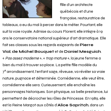
fille d’un architecte
québécois et d’une
française, restauratrice de
tableaux, a eu du mal à percer dans le métier. Pourtant, elle
suit la voie royale. Admise au cours Florent, elle intègre à 19
ans le conservatoire national supérieur d’art dramatique. Elle
fait ses classes sous les regards exigeants de
Pierre
Vial
,
de Michel Bouquet
et de
Daniel Mesguich
.
«
Pas assez moderne
», «
trop mature
», la jeune femme a
bien du mal à trouver sa place. La petite fille modèle du
e
7
arrondissement, l’enfant sage, rêveuse, va révéler sa vraie
nature, pugnace et déterminée. Comédienne, elle veut être,
comédienne elle sera. Curieusement, elle enchaîne les
personnages historiques. Son physique, sa belle prestance, lui
permettent de décrocher les rôles de Princesse. En 1989, elle
est la Reine Margot aux côtés d’
Alice Sapritch
, dans un