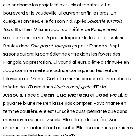
elle enchaîne les projets télévisuels et théâtraux. Le
boulevard et le vaudeville lui ouvrent enfin les bras. En
quelques années, elle fait son nid. Après
Jalousie en trois
fax
d’
Esther Vila
en 2001 au théâtre de Paris, elle est
sélectionnée en 2006 pour interpréter la très bobo Valérie
Bouley dans
Fais pas ci, fais pas ça
pour France 2
.
Sept
saisons durant, la comédienne entre dans les foyers des
Français. Sa prestation, lui vaut d’ailleurs d’être distinguée en
2009 comme meilleure actrice comique au festival de
télévision de Monte-Carlo. La même année, elle triomphe au
théâtre de l’Œuvre dans
Illusion conjugale
d’
Eric
Assous.
Face à
Jean-Luc Moreau
et
José Paul
, la
piquante brune ne s’en laisse pas compter. Rayonnante en
femme adultère, elle est sur scène aussi pétillante que dans
mes souvenirs audiovisuels. Elle attrape la lumière. Son
charme, son naturel font mouche. Elle illumine mes premières
chroniques théâtre sur une WebTV.