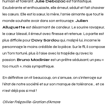
humain et tolérant.
Julie Debazac
est fantastique.
Exubérante et enthousiaste, elle émeut, séduit et fait chavirer
les cœurs. Elle est la sœur, la mère, l’amie aimante que tout le
monde souhaite avoir dans son entourage.
Julien
Alluguette
est désarmant de candeur. Le sourire ravageur,
le cœur blessé, il émeut avec finesse et retenue. La partie est
plus difficile pour
Davy Sardou
qui, malgré lui, incarne le
personnage le moins crédible de la pièce. Sur le fil, il compose
un Tom torturé, plus à l’aise avec la tragédie qu’avec la
passion.
Bruno Madinier
est un prêtre séduisant, un peu «
too much », mais sympathique.
En définitive on rit beaucoup, on s’amuse, on s’interroge sur
l’état de notre société et sur son manque de tolérance… et ce
n’est déjà pas si mal !
Olivier Frégaville-Gratian d’Amore